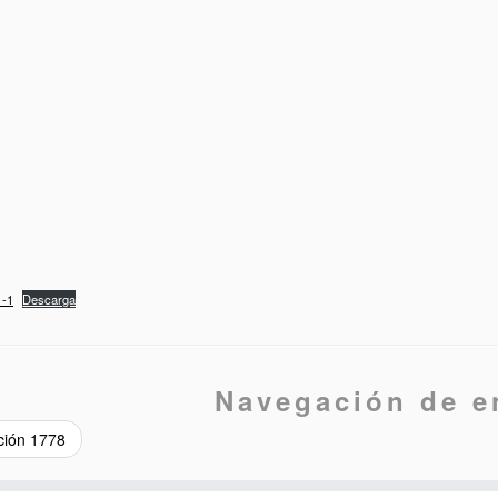
-1
Descarga
Navegación de e
ción 1778