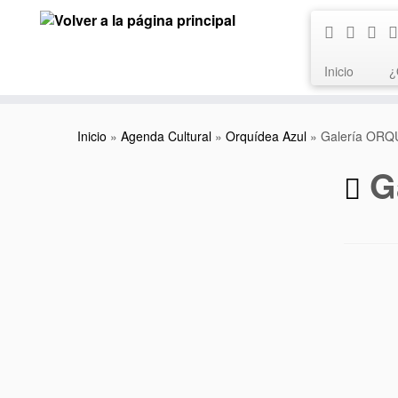
Saltar
al
contenido
Inicio
¿
Inicio
»
Agenda Cultural
»
Orquídea Azul
»
Galería ORQ
G