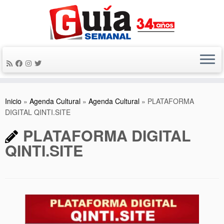
Saltar
al
contenido
Inicio
»
Agenda Cultural
»
Agenda Cultural
»
PLATAFORMA
DIGITAL QINTI.SITE
PLATAFORMA DIGITAL
QINTI.SITE