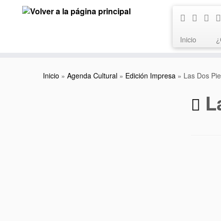
Saltar
al
contenido
Inicio
¿
Inicio
»
Agenda Cultural
»
Edición Impresa
»
Las Dos Pie
L