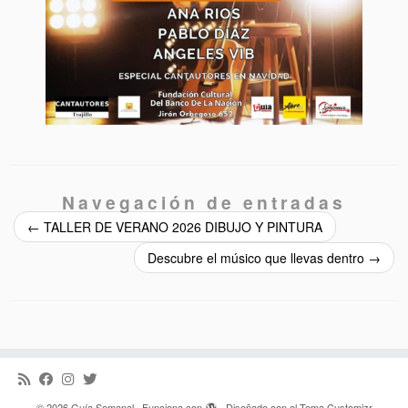
Navegación de entradas
←
TALLER DE VERANO 2026 DIBUJO Y PINTURA
Descubre el músico que llevas dentro
→
·
© 2026
Guía Semanal
·
Funciona con
·
Diseñado con el
Tema Customizr
·