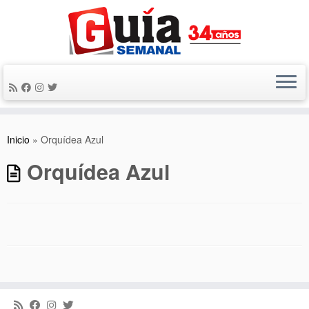
Saltar
al
contenido
Inicio
»
Orquídea Azul
Orquídea Azul